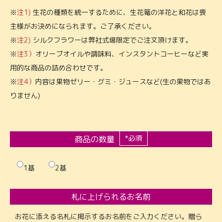
※
注1)
生花の種類を統一するために、生花篭の洋花と和花は喪
主様がお決めになられます。ご了承ください。
※
注2)
シルクフラワーは弊社式場限定でご注文頂けます。
※
注3）
オリーブオイルや調味料、インスタントコーヒーなど実
用的な商品の詰め合わせです。
※
注4）
内容は果物ゼリー・グミ・ジュースなど(生の果物ではあ
りません)
*必須
商品の数量
1基
2基
札に上げられるお名前
お花に添える名札に掲示するお名前をご入力ください。
贈ら